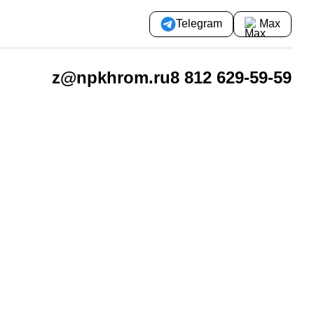
Telegram
Max
z@npkhrom.ru
8 812 629-59-59