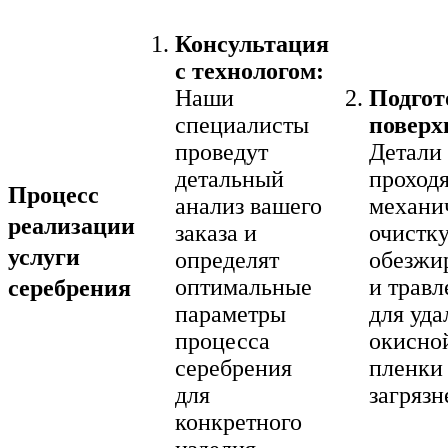
Консультация
с технологом:
Наши
Подгот
специалисты
поверх
проведут
Детали
детальный
проход
Процесс
анализ вашего
механи
реализации
заказа и
очистку
услуги
определят
обезжи
оптимальные
и травл
серебрения
параметры
для уда
процесса
окисно
серебрения
пленки
для
загрязн
конкретного