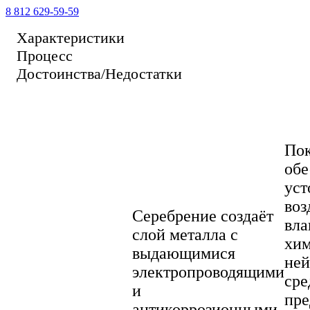
8 812 629-59-59
Характеристики
Процесс
Достоинства/Недостатки
По
обе
уст
воз
Серебрение создаёт
вла
слой металла с
хи
выдающимися
ней
электропроводящими
сре
и
пре
антикоррозионными