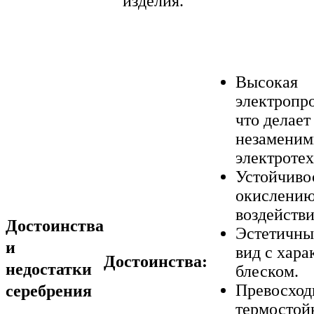
изделия.
Высокая
электропр
что делает
незаменим
электротех
Устойчиво
окислению
воздействи
Достоинства
Эстетичны
и
вид с хар
Достоинства:
недостатки
блеском.
Превосход
серебрения
термостой