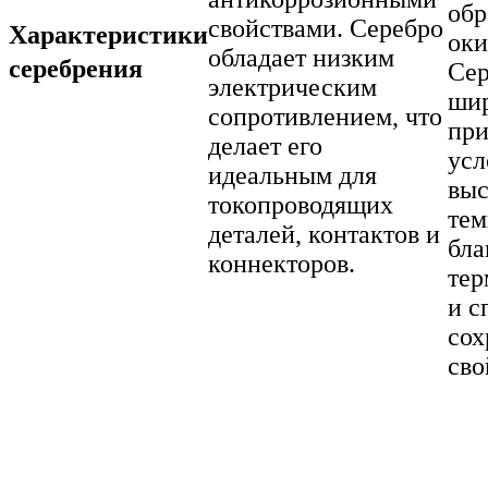
обр
свойствами. Серебро
Характеристики
оки
обладает низким
серебрения
Сер
электрическим
ши
сопротивлением, что
при
делает его
усл
идеальным для
вы
токопроводящих
тем
деталей, контактов и
бла
коннекторов.
тер
и с
сох
сво