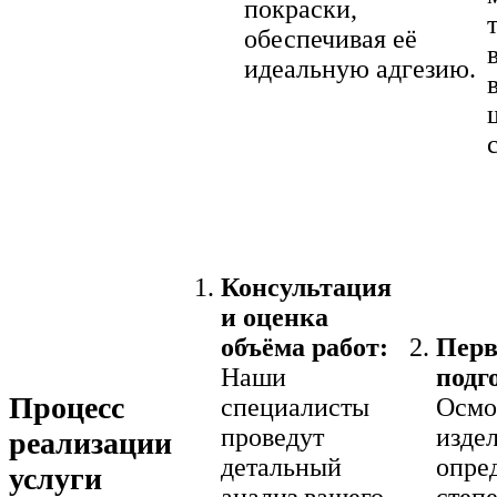
покраски,
обеспечивая её
идеальную адгезию.
Консультация
и оценка
объёма работ:
Перв
Наши
подг
Процесс
специалисты
Осмо
проведут
издел
реализации
детальный
опре
услуги
анализ вашего
степ