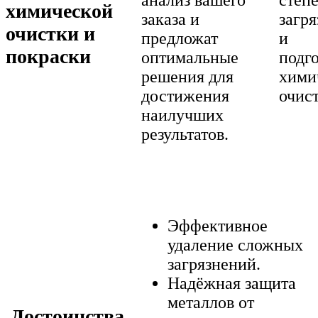
химической
заказа и
загр
очистки и
предложат
и
покраски
оптимальные
подго
решения для
хими
достижения
очист
наилучших
результатов.
Эффективное
удаление сложных
загрязнений.
Надёжная защита
металлов от
Достоинства