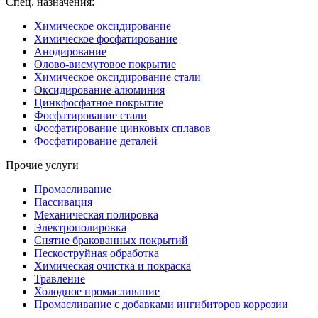
Спец. назначения:
Химическое оксидирование
Химическое фосфатирование
Анодирование
Олово-висмутовое покрытие
Химическое оксидирование стали
Оксидирование алюминия
Цинкфосфатное покрытие
Фосфатирование стали
Фосфатирование цинковых сплавов
Фосфатирование деталей
Прочие услуги
Промасливание
Пассивация
Механическая полировка
Электрополировка
Снятие бракованных покрытий
Пескоструйная обработка
Химическая очистка и покраска
Травление
Холодное промасливание
Промасливание с добавками ингибиторов коррозии