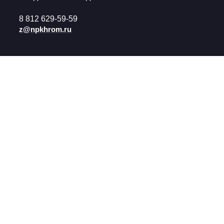
8 812 629-59-59
z@npkhrom.ru
Информация
Виды покрытий
Многослойные
Производство
покрытия:
Примеры работ
Никель-кадмиевое
О компании
покрытие
Реквизиты
Никель-оловянное
покрытие
Вакансии
Медь-никель-оловянное
Контакты
покрытие
Защитные покрытия:
Цинкование
Оловянирование
Кадмирование
Глянцевое цинковое