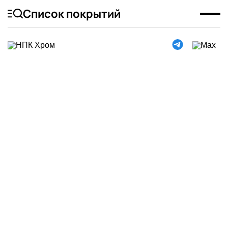
Список покрытий
Механическая
полировка
металла:
особенности и