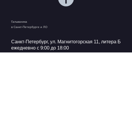
Гальваника
в Санкт-Петербурге и ЛО
Санкт-Петербург, ул. Магнитогорская 11, литера Б
ежедневно с 9:00 до 18:00
8 812 629-59-59
z@npkhrom.ru
Информация
Виды покрытий
Многослойные
Производство
покрытия:
Примеры работ
Никель-кадмиевое
О компании
покрытие
Реквизиты
Никель-оловянное
покрытие
Вакансии
Медь-никель-оловянное