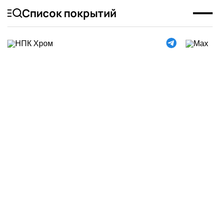
Список покрытий
Никелирование
меди: когда
покрытие
используют для